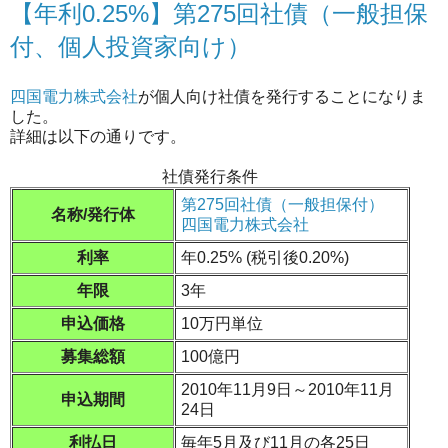
【年利0.25%】第275回社債（一般担保
付、個人投資家向け）
四国電力株式会社
が個人向け社債を発行することになりま
した。
詳細は以下の通りです。
社債発行条件
第275回社債（一般担保付）
名称/発行体
四国電力株式会社
利率
年0.25% (税引後0.20%)
年限
3年
申込価格
10万円単位
募集総額
100億円
2010年11月9日～2010年11月
申込期間
24日
利払日
毎年5月及び11月の各25日