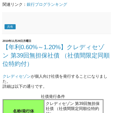
関連リンク：
銀行ブログランキング
共有
2010年11月29日月曜日
【年利0.60%～1.20%】クレディセゾ
ン 第39回無担保社債 （社債間限定同順
位特約付）
クレディセゾン
が個人向け社債を発行することになりまし
た。
詳細は以下の通りです。
社債発行条件
クレディセゾン 第39回無担保
社債 （社債間限定同順位特約
名称/発行体