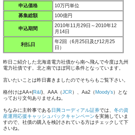
申込価格
10万円単位
募集総額
100億円
2010年11月29日～2010年12
申込期間
月14日
年2回（6月25日及び12月25
利払日
日）
昨日ご紹介した北海道電力社債から南へ飛んで今度は九州
電力社債です。北と南でほぼ同じ条件となっています。
言いたいことは昨日書きましたのでそちらもご覧下さい。
格付けはAA+(
R&I
)、AAA（
JCR
）、Aa2（
Moody's
）とな
っており文句ありませんね。
ちなみに主幹事である
日興コーディアル証券
では、
冬の資
産運用応援キャッシュバックキャンペーン
を実施していま
すので、社債の購入を検討されている方はチェックして下
さいね。