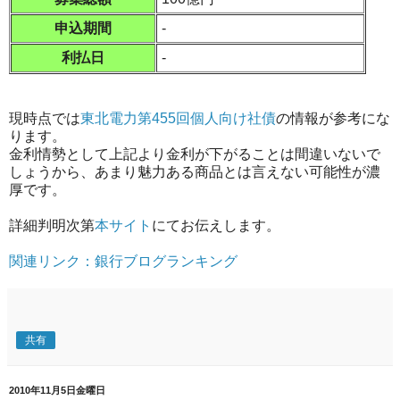
申込期間
-
利払日
-
現時点では
東北電力第455回個人向け社債
の情報が参考にな
ります。
金利情勢として上記より金利が下がることは間違いないで
しょうから、あまり魅力ある商品とは言えない可能性が濃
厚です。
詳細判明次第
本サイト
にてお伝えします。
関連リンク：銀行ブログランキング
共有
2010年11月5日金曜日