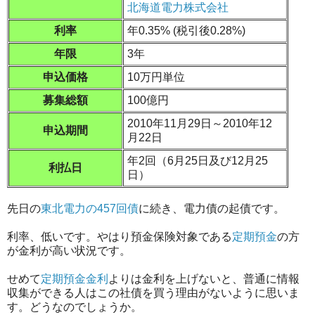
北海道電力株式会社
利率
年0.35% (税引後0.28%)
年限
3年
申込価格
10万円単位
募集総額
100億円
2010年11月29日～2010年12
申込期間
月22日
年2回（6月25日及び12月25
利払日
日）
先日の
東北電力の457回債
に続き、電力債の起債です。
利率、低いです。やはり預金保険対象である
定期預金
の方
が金利が高い状況です。
せめて
定期預金金利
よりは金利を上げないと、普通に情報
収集ができる人はこの社債を買う理由がないように思いま
す。どうなのでしょうか。