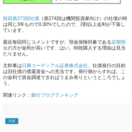
前回第273回社債
（第274回は機関投資家向け）の社債の時
は同じ3年もので0.30%でしたので、2割以上金利が下落し
ています。
最近毎回同じコメントですが、預金保険対象である
定期預
金
の方が金利が高いです、はい。特段購入する理由は見当
たりません。
主幹事は
日興コーディアル証券株式会社
、社債発行の目的
は旧社債の償還資金への充当です。発行側からすれば、こ
の金利で資金調達できればうまみ有りというところでしょ
う。
関連リンク：
銀行ブログランキング
共有