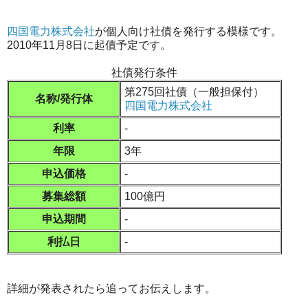
四国電力株式会社
が個人向け社債を発行する模様です。
2010年11月8日に起債予定です。
社債発行条件
第275回社債（一般担保付）
名称/発行体
四国電力株式会社
利率
-
年限
3年
申込価格
-
募集総額
100億円
申込期間
-
利払日
-
詳細が発表されたら追ってお伝えします。