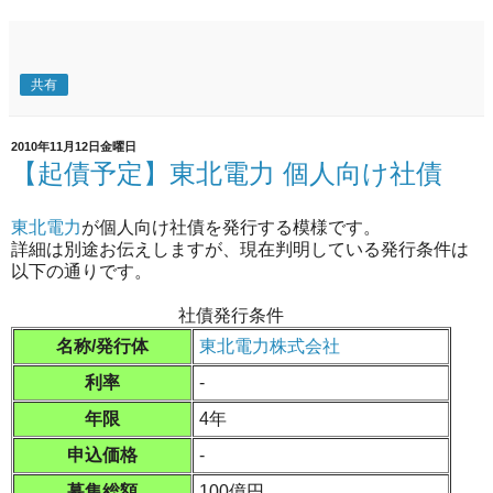
共有
2010年11月12日金曜日
【起債予定】東北電力 個人向け社債
東北電力
が個人向け社債を発行する模様です。
詳細は別途お伝えしますが、現在判明している発行条件は
以下の通りです。
社債発行条件
名称/発行体
東北電力株式会社
利率
-
年限
4年
申込価格
-
募集総額
100億円