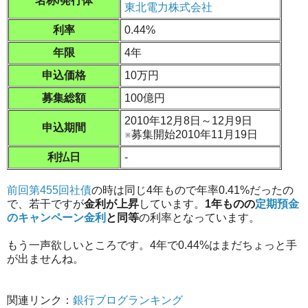
名称/発行体
東北電力株式会社
利率
0.44%
年限
4年
申込価格
10万円
募集総額
100億円
2010年12月8日～12月9日
申込期間
※募集開始2010年11月19日
利払日
-
前回第455回社債
の時は同じ4年もので年率0.41%だったの
で、若干ですが
金利が上昇
しています。
1年ものの
定期預金
のキャンペーン金利
と同等
の利率となっています。
もう一声欲しいところです。4年で0.44%はまだちょっと手
が出ませんね。
関連リンク：
銀行ブログランキング