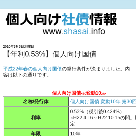
2010年3月3日水曜日
【年利0.53%】個人向け国債
平成22年春の個人向け国債
の発行条件が決まりました。内
容は以下の通りです。
個人向け国債≪変動10≫
名称/発行体
個人向け国債 変動10年 第30
0.53%（税引後0.424%）
利率
※H22.4.16～H22.10.15の
定
年限
10年